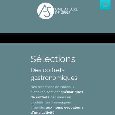
Sélections
Des coffrets
gastronomiques
Nos sélections de cadeaux
d’affaires sont des
thématiques
de coffrets
déclinées en
produits gastronomiques
inventifs,
aux noms évocateurs
d’une activité