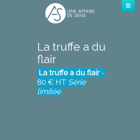
La truffe a du
flair
La truffe a du flair
-
80 € HT
Série
limitée