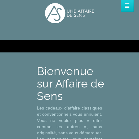
Bienvenue
sur Affaire de
Sens
Les cadeaux d’affaire classiques
et conventionnels vous ennuient.
Vous ne voulez plus « offrir
comme les autres », sans
originalité, sans vous démarquer.